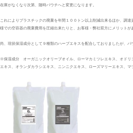
在庫がなくなり次第、随時パウチへと変更になります。
これによりプラスチックの廃棄を年間１００トン以上削減出来るほか、調達
様での空容器の廃棄費用を圧縮出来たりと、お客様・弊社双方にメリットが
尚、現状保湿成分として９種類のハーブエキスを配合しておりましたが、パ
※保湿成分 オーガニックオリーブオイル、ローマカミツレエキス、オドリ
エキス、オランダカラシエキス、ニンニクエキス、ローズマリーエキス、マ